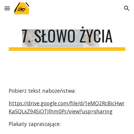
Skip to main content
Skip to navigation
7. SŁOWO ŻYCIA
Pobierz tekst nabożeństwa:
https://drive.google.com/file/d/1eMQ2RcBicHwr
KaSQLxZ94SiOTJlhm0Pc/view?usp=sharing
Plakaty zapraszające: