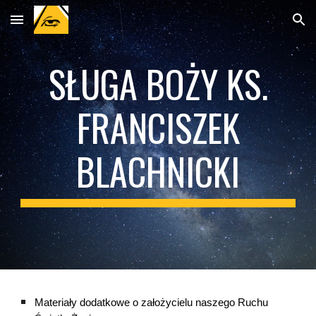
Skip to main content
Skip to navigation
SŁUGA BOŻY KS.
FRANCISZEK
BLACHNICKI
M
a
teriały dodatkowe o zało
ż
ycielu naszego Ruchu