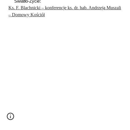
Światło-
Ż
ycie:
Ks. F. Blachnicki – konferencje ks. dr. hab. Andrzeja Muszali
– Domowy Kościół